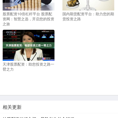
股票配资10倍杠杆平台 股票配
国内期货配资平台：助力您的期
资网：智慧之选，开启您的投资
货投资之路
之旅
天津股票配资：助您投资之路一
臂之力
相关更新