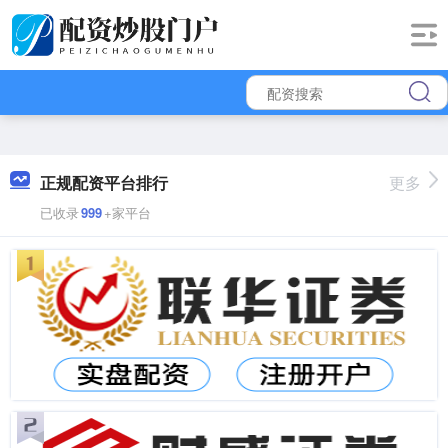
正规配资平台排行
更多
已收录
999
+家平台