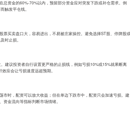
总资金的60%-70%以内，预留部分资金应对突发下跌或补仓需求。例
套而触发平仓线。
股票买卖盘口大，容易进出，不易被庄家操控。避免选择ST股、停牌股
法及时止损。
发。建议投资者自行设置更严格的止损线，例如亏损10%或15%就果断离
杠杆效应会让亏损速度远超预期。
荡市时，配资可以放大收益；但在单边下跌市中，配资只会加速亏损。建
、资金流向等指标判断市场情绪。