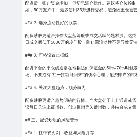
配资后，账户资金增加，但切忌满仓操作。建议将仓位控制在
如，50万账户中，最多使用35万进行交易，避免因重仓被
### 2. 选择流动性好的股票
配资炒股更适合操作大盘蓝筹股或成交活跃的题材股。这类
日成交额低于5000万的冷门股，防止因流动性不足导致无
### 3. 严格设置止损线
配资平台的平仓线通常在亏损达到保证金的50%-70%时触
场。不要抱有“扛一扛就能回来”的侥幸心理，配资账户的
### 4. 关注大盘趋势，顺势而为
配资炒股更适合趋势明确的行情。当大盘处于上升通道或震
议每日关注上证指数、创业板指等关键指数，并结合成交量
## 三、配资炒股的风险警示
### 1. 杠杆双刃剑，收益与风险并存