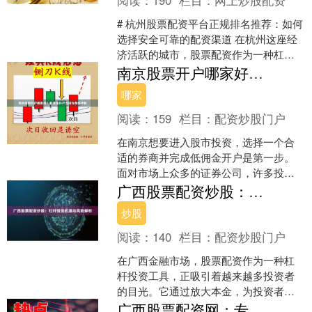
# 杭州股票配资平台正规排名推荐：如何
选择安全可靠的配资渠道 在杭州这座经
济活跃的城市，股票配资作为一种杠杆
投资工具，受到不少投资者的关注。然
南京股票开户哪家好？低佣金开户流程与条件详解
而，随着配资市场的....
哪家
阅读：
159
栏目：
配资炒股门户
在南京想要进入股市投资，选择一个合
适的券商并完成低佣金开户是第一步。
面对市场上众多的证券公司，许多投资
者都会困惑：南京股票开户哪家好？本
广西股票配资炒股：杠杆投资机遇与风险解析
文将为您详细解析南京地区....
炒股
阅读：
140
栏目：
配资炒股门户
在广西金融市场，股票配资作为一种杠
杆投资工具，正吸引着越来越多投资者
的目光。它通过放大本金，为投资者提
供了撬动更大收益的可能，但同时也将
广西股票配资网：专业杠杆投资平台，助您把握市场机遇