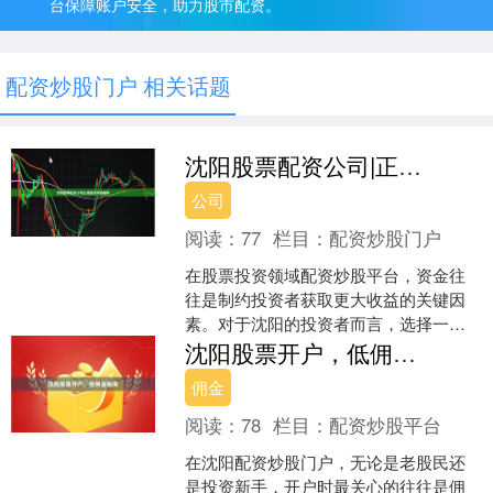
台保障账户安全，助力股市配资。
配资炒股门户 相关话题
沈阳股票配资公司|正规配资平台推荐
公司
阅读：
77
栏目：
配资炒股门户
在股票投资领域配资炒股平台，资金往
往是制约投资者获取更大收益的关键因
素。对于沈阳的投资者而言，选择一家
正规、可靠的股票配资公司至关重要。
沈阳股票开户，低佣金指南
本文将为您详细介绍沈阳股....
佣金
阅读：
78
栏目：
配资炒股平台
在沈阳配资炒股门户，无论是老股民还
是投资新手，开户时最关心的往往是佣