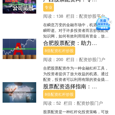
风险成倍放大。理性看待其....
专业
阅读：
138
栏目：
配资炒股平台
在瞬息万变的金融市场中，机遇往往转
瞬即逝。对于许多投资者而言炒股配资
知识网，如何有效利用现有资金，放大
投资效益，成为把握市场脉动的关键。
合肥股票配资：助力投资者财富增值
广西股票配资网，作为专业....
8倍配资杠杆炒股
阅读：
200
栏目：
配资炒股门户
合肥股票配资作为一种金融杠杆工具，
为投资者提供了放大收益的机遇。通过
配资，投资者可以利用有限的资金撬动
更大的资金量，从而提升投资收益率。
股票配资选择指南：掌握关键要素，明智决策
合肥股票配资平台众多，....
8倍配资杠杆炒股
阅读：
52
栏目：
配资炒股门户
股票配资是一种杠杆化投资策略，可放