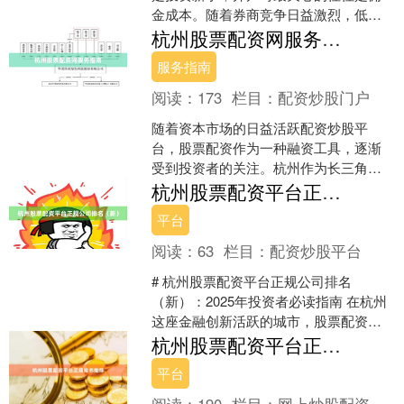
金成本。随着券商竞争日益激烈，低佣
金已不再是秘密，但如何找到真正划算
杭州股票配资网服务指南
的渠道，仍需一份清晰指南....
服务指南
阅读：
173
栏目：
配资炒股门户
随着资本市场的日益活跃配资炒股平
台，股票配资作为一种融资工具，逐渐
受到投资者的关注。杭州作为长三角地
区的经济重镇，其配资服务市场也呈现
杭州股票配资平台正规公司排名（新）
出规范化、多元化的发展趋势....
平台
阅读：
63
栏目：
配资炒股平台
# 杭州股票配资平台正规公司排名
（新）：2025年投资者必读指南 在杭州
这座金融创新活跃的城市，股票配资平
台如雨后春笋般涌现。对于投资者而
杭州股票配资平台正规排名推荐
言，选择一家正规、可靠....
平台
阅读：
190
栏目：
网上炒股配资