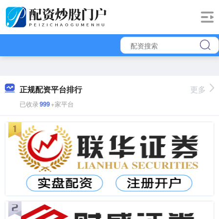
正规配资平台排行
更多
已收录
999
+家平台