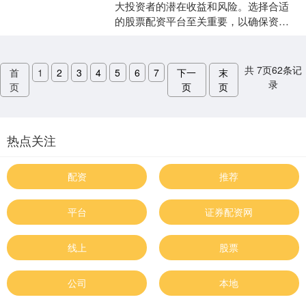
大投资者的潜在收益和风险。选择合适
的股票配资平台至关重要，以确保资金
安全和投资成功。以下是一些关键要
素，可帮助您做出明智的决策....
共
7
页
62
条记
首
1
2
3
4
5
6
7
下一
末
录
页
页
页
热点关注
配资
推荐
平台
证券配资网
线上
股票
公司
本地