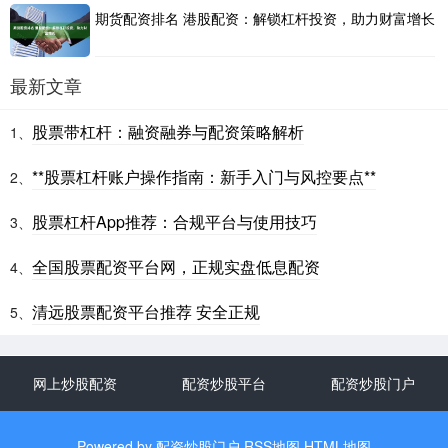
期货配资排名 港股配资：解锁杠杆投资，助力财富增长
最新文章
股票带杠杆：融资融券与配资策略解析
1、
**股票杠杆账户操作指南：新手入门与风控要点**
2、
股票杠杆App推荐：合规平台与使用技巧
3、
全国股票配资平台网，正规实盘低息配资
4、
清远股票配资平台推荐 安全正规
5、
网上炒股配资
配资炒股平台
配资炒股门户
Powered by
配资炒股门户
RSS地图
HTML地图