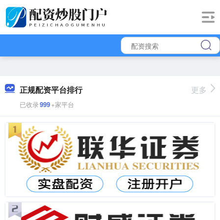
正规配资平台排行
更多
已收录
999
+家平台