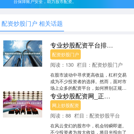
台保障账户安全，助力股市配资。
配资炒股门户 相关话题
专业炒股配资平台排名，正规股票杠杆平台推荐
配资炒股门户
阅读：
130
栏目：
配资炒股门户
在股市波动中寻求更高收益，杠杆交易
成为不少投资者的选择。然而，面对市
场上众多的配资平台，如何辨别正规性
与专业性，成为投资者首要考虑的问
专业炒股配资网_正规股票杠杆平台_安全在线配资开户
题。本文将为您梳理专业炒股....
网上炒股配资
阅读：
88
栏目：
配资炒股平台
在风云变幻的股市中，机会转瞬即逝。
不少投资者为放大收益，将目光投向了