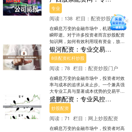
业股票配资论坛应运而生，....
专业
阅读：
138
栏目：
配资炒股平台
在瞬息万变的金融市场中，机遇往往转
瞬即逝。对于许多投资者而言炒股配资
知识网，如何有效利用现有资金，放大
投资效益，成为把握市场脉动的关键。
银河配资：专业交易工具与低费率解析
广西股票配资网，作为专业....
8倍配资杠杆炒股
阅读：
78
栏目：
配资炒股门户
在瞬息万变的金融市场中，投资者对效
率与成本的追求从未止步。一个兼具强
大专业工具与显著成本优势的交易平
台，往往能成为决定投资成败的关键变
盛鹏配资：专业风控与低费率交易工具解析
量。银河配资，作为市场上备....
炒股配资
阅读：
71
栏目：
网上炒股配资
在瞬息万变的金融市场中，投资者对高