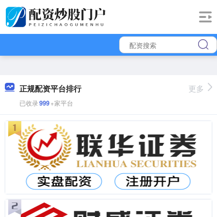
正规配资平台排行
更多
已收录
999
+家平台