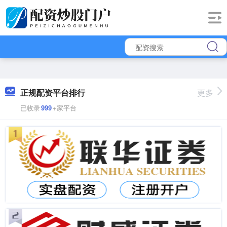
正规配资平台排行
更多
已收录
999
+家平台